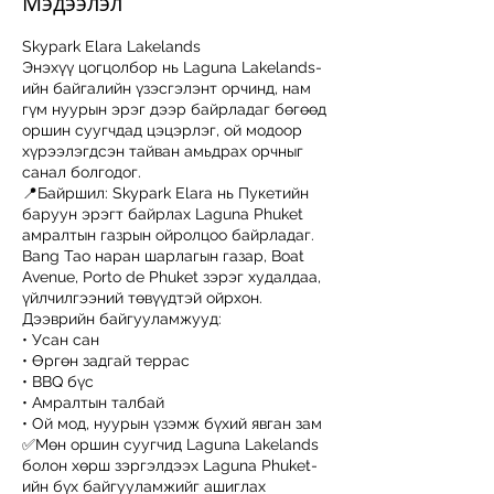
Мэдээлэл
Skypark Elara Lakelands
Энэхүү цогцолбор нь Laguna Lakelands-
ийн байгалийн үзэсгэлэнт орчинд, нам
гүм нуурын эрэг дээр байрладаг бөгөөд
оршин суугчдад цэцэрлэг, ой модоор
хүрээлэгдсэн тайван амьдрах орчныг
санал болгодог.
📍Байршил: Skypark Elara нь Пукетийн
баруун эрэгт байрлах Laguna Phuket
амралтын газрын ойролцоо байрладаг.
Bang Tao наран шарлагын газар, Boat
Avenue, Porto de Phuket зэрэг худалдаа,
үйлчилгээний төвүүдтэй ойрхон.
Дээврийн байгууламжууд:
• Усан сан
• Өргөн задгай террас
• BBQ бүс
• Амралтын талбай
• Ой мод, нуурын үзэмж бүхий явган зам
✅Мөн оршин суугчид Laguna Lakelands
болон хөрш зэргэлдээх Laguna Phuket-
ийн бүх байгууламжийг ашиглах