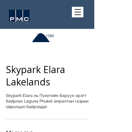
7510-1580
Skypark Elara
Lakelands
Skypark Elara нь Пукетийн баруун эрэгт
байрлах Laguna Phuket амралтын газрын
ойролцоо байрладаг.