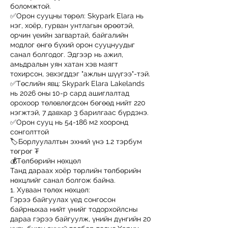
боломжтой.
✅Орон сууцны төрөл: Skypark Elara нь
нэг, хоёр, гурван унтлагын өрөөтэй,
орчин үеийн загвартай, байгалийн
модлог өнгө бүхий орон сууцнуудыг
санал болгодог. Эдгээр нь ажил,
амьдралын уян хатан хэв маягт
тохирсон, эвхэгддэг "ажлын шүүгээ"-тэй.
✅Төслийн явц: Skypark Elara Lakelands
нь 2026 оны 10-р сард ашиглалтад
орохоор төлөвлөгдсөн бөгөөд нийт 220
нэгжтэй, 7 давхар 3 барилгаас бүрдэнэ.
✅Орон сууц нь 54-186 м2 хооронд
сонголттой
🏷Борлуулалтын эхний үнэ 1.2 тэрбум
төгрөг ₮
💰Төлбөрийн нөхцөл
Танд дараах хоёр төрлийн төлбөрийн
нөхцлийг санал болгож байна.
1. Хуваан төлөх нөхцөл:
Гэрээ байгуулах үед сонгосон
байрныхаа нийт үнийг тодорхойлсны
дараа гэрээ байгуулж, үнийн дүнгийн 20