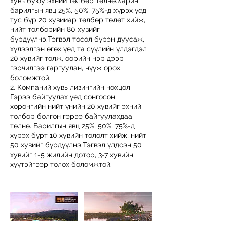
хувь буюу эхний төлбөр төлнө.Харин
барилгын явц 25%, 50%, 75%-д хүрэх үед
тус бүр 20 хувииар төлбөр төлөт хийж,
нийт төлбөрийн 80 хувийг
бүрдүүлнэ.Тэгвэл төсөл бүрэн дуусаж,
хүлээлгэн өгөх үед та сүүлийн үлдэгдэл
20 хувийг төлж, өөрийн нэр дээр
гэрчилгээ гаргуулан, нүүж орох
боломжтой.
2. Компаний хувь лизингийн нөхцөл
Гэрээ байгуулах үед сонгосон
хөрөнгийн нийт үнийн 20 хувийг эхний
төлбөр болгон гэрээ байгуулахдаа
төлнө. Барилгын явц 25%, 50%, 75%-д
хүрэх бүрт 10 хувийн төлөлт хийж, нийт
50 хувийг бүрдүүлнэ.Тэгвэл үлдсэн 50
хувийг 1-5 жилийн дотор, 3-7 хувийн
хүүтэйгээр төлөх боломжтой.