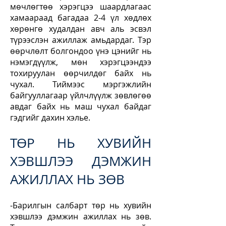
мөчлөгтөө хэрэгцээ шаардлагаас
хамаараад багадаа 2-4 үл хөдлөх
хөрөнгө худалдан авч аль эсвэл
түрээслэн ажиллаж амьдардаг. Тэр
өөрчлөлт болгондоо үнэ цэнийг нь
нэмэгдүүлж, мөн хэрэгцээндээ
тохируулан өөрчилдөг байх нь
чухал. Тиймээс мэргэжлийн
байгууллагаар үйлчлүүлж зөвлөгөө
авдаг байх нь маш чухал байдаг
гэдгийг дахин хэлье.
ТӨР НЬ ХУВИЙН
ХЭВШЛЭЭ ДЭМЖИН
АЖИЛЛАХ НЬ ЗӨВ
-Барилгын салбарт төр нь хувийн
хэвшлээ дэмжин ажиллах нь зөв.