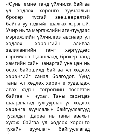
-Юуны өмнө танд үйлчилж байгаа
үл хөдлөх хөрөнгө зуучлалын
брокер тусгай зөвшөөрөлтэй
байна уу гэдгийг шалгах хэрэгтэй.
Учир нь та мэргэжлийн агентуудаас
мэргэжлийн үйлчилгээ авснаар үл
хөдлөх хөрөнгийн аливаа
залилангийн гэмт хэргүүдээс
сэргийлнэ. Цаашлаад, брокер танд
хамгийн сайн чанартай үнэ цэн нь
өсөх байршилд байгаа үл хөдлөх
хөрөнгийг санал болгодог. Үүнд
таны үл хөдлөх хөрөнгө худалдаж
авах хэдэн төгрөгийн төсөвтэй
байгаа ч чухал. Таны хэрэгцээ
шаардлагад тулгуурлан үл хөдлөх
хөрөнгө зуучлалын байгууллагууд
тусалдаг. Дараа нь таны авахыг
хүсэж байгаа үл хөдлөх хөрөнгө
тухайн зуучлагч байгууллагад