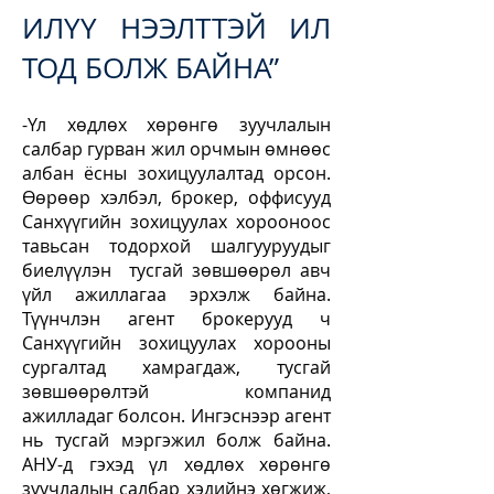
ИЛҮҮ НЭЭЛТТЭЙ ИЛ
ТОД БОЛЖ БАЙНА”
-Үл хөдлөх хөрөнгө зуучлалын
салбар гурван жил орчмын өмнөөс
албан ёсны зохицуулалтад орсон.
Өөрөөр хэлбэл, брокер, оффисууд
Санхүүгийн зохицуулах хорооноос
тавьсан тодорхой шалгууруудыг
биелүүлэн тусгай зөвшөөрөл авч
үйл ажиллагаа эрхэлж байна.
Түүнчлэн агент брокерууд ч
Санхүүгийн зохицуулах хорооны
сургалтад хамрагдаж, тусгай
зөвшөөрөлтэй компанид
ажилладаг болсон. Ингэснээр агент
нь тусгай мэргэжил болж байна.
АНУ-д гэхэд үл хөдлөх хөрөнгө
зуучлалын салбар хэдийнэ хөгжиж,