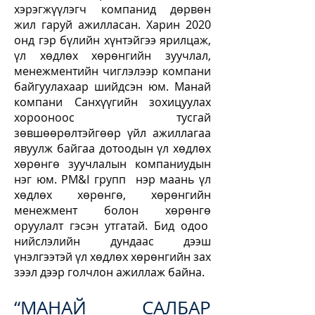
хэрэгжүүлэгч компанид дөрвөн
жил гаруй ажилласан. Харин 2020
онд гэр бүлийн хүнтэйгээ ярилцаж,
үл хөдлөх хөрөнгийн зуучлал,
менежментийн чиглэлээр компани
байгуулахаар шийдсэн юм. Манай
компани Санхүүгийн зохицуулах
хорооноос тусгай
зөвшөөрөлтэйгөөр үйл ажиллагаа
явуулж байгаа дотоодын үл хөдлөх
хөрөнгө зуучлалын компаниудын
нэг юм. PM&I групп нэр маань үл
хөдлөх хөрөнгө, хөрөнгийн
менежмент болон хөрөнгө
оруулалт гэсэн утгатай. Бид одоо
нийслэлийн дундаас дээш
үнэлгээтэй үл хөдлөх хөрөнгийн зах
зээл дээр голчлон ажиллаж байна.
“МАНАЙ САЛБАР