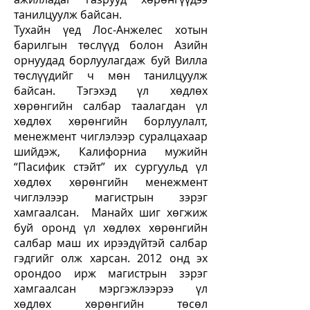
танилцуулж байсан.
Тухайн үед Лос-Анжелес хотын
барилгын төслүүд болон Азийн
орнуудад борлуулагдаж буй Вилла
төслүүдийг ч мөн танилцуулж
байсан. Тэгэхэд үл хөдлөх
хөрөнгийн салбар таалагдан үл
хөдлөх хөрөнгийн борлуулалт,
менежмент чиглэлээр суралцахаар
шийдэж, Калифорниа мужийн
“Пасифик стэйт” их сургуульд үл
хөдлөх хөрөнгийн менежмент
чиглэлээр магистрын зэрэг
хамгаалсан. Манайх шиг хөгжиж
буй оронд үл хөдлөх хөрөнгийн
салбар маш их ирээдүйтэй салбар
гэдгийг олж харсан. 2012 онд эх
орондоо ирж магистрын зэрэг
хамгаалсан мэргэжлээрээ үл
хөдлөх хөрөнгийн төсөл