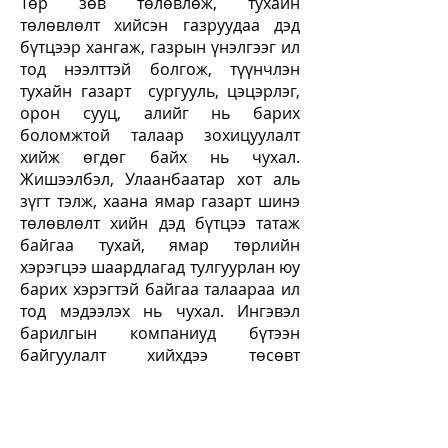
Төр зөв төлөвлөж, тухайн
төлөвлөлт хийсэн газруудаа дэд
бүтцээр хангаж, газрын үнэлгээг ил
тод нээлттэй болгож, түүнчлэн
тухайн газарт сургууль, цэцэрлэг,
орон сууц, алийг нь барих
боломжтой талаар зохицуулалт
хийж өгдөг байх нь чухал.
Жишээлбэл, Улаанбаатар хот аль
зүгт тэлж, хаана ямар газарт шинэ
төлөвлөлт хийн дэд бүтцээ татаж
байгаа тухай, ямар төрлийн
хэрэгцээ шаардлагад тулгуурлан юу
барих хэрэгтэй байгаа талаараа ил
тод мэдээлэх нь чухал. Ингэвэл
барилгын компаниуд бүтээн
байгуулалт хийхдээ төсөвт
өртөгтөө тодорхойлж,
борлуулалтын үнэлгээ ч илүү бодит
ил тод болно. Энэ мэдээлэл ил тод
байдаггүйгээс үүдэж, барилга