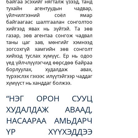
байгаа эсэхийг нягталж үзээд, танд
тухайн агентуудын чадвар,
үйлчилгээний соёл ямар
байгаагаас шалтгаалан сонголтоо
хийгээд явах нь зүйтэй. Та зөв
газар, зөв агентаа сонгож чадвал
таны цаг зав, мөнгийг хэмнээд
зогсохгүй хамгийн зөв сонголт
хийхэд туслах хүмүүс. Ер нь одоо
үед үйлчлүүлэгчид өөрсдөө байраа
борлуулах, худалдаж авах,
түрээслэх гэхээс илүүтэйгээр чаддаг
хүмүүст нь ханддаг болжээ.
“НЭГ ОРОН СУУЦ
ХУДАЛДАЖ АВААД,
НАСААРАА АМЬДАРЧ
ҮР ХҮҮХЭДДЭЭ