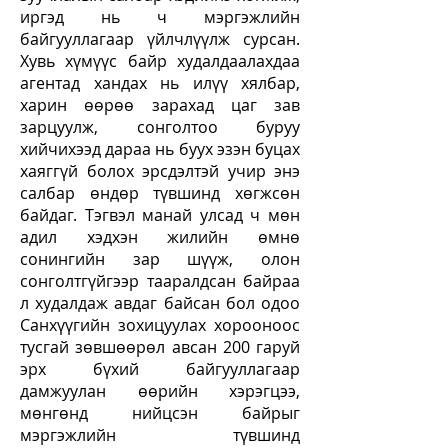
иргэд нь ч мэргэжлийн
байгууллагаар үйлчлүүлж сурсан.
Хувь хүмүүс байр худалдаалахдаа
агентад хандах нь илүү хялбар,
харин өөрөө зарахад цаг зав
зарцуулж, сонголтоо буруу
хийчихээд дараа нь буух эзэн буцах
хаяггүй болох эрсдэлтэй учир энэ
салбар өндөр түвшинд хөгжсөн
байдаг. Тэгвэл манай улсад ч мөн
адил хэдхэн жилийн өмнө
сонингийн зар шүүж, олон
сонголтгүйгээр тааралдсан байраа
л худалдаж авдаг байсан бол одоо
Санхүүгийн зохицуулах хорооноос
тусгай зөвшөөрөл авсан 200 гаруй
эрх бүхий байгууллагаар
дамжуулан өөрийн хэрэгцээ,
мөнгөнд нийцсэн байрыг
мэргэжлийн түвшинд