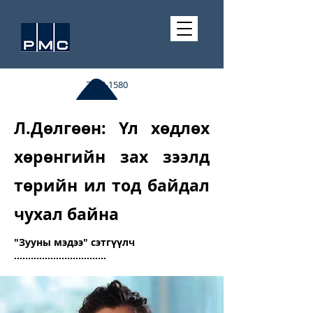
7510-1580
Л.Дөлгөөн: Үл хөдлөх
хөрөнгийн зах зээлд
төрийн ил тод байдал
чухал байна
"Зууны мэдээ" сэтгүүлч
.................................