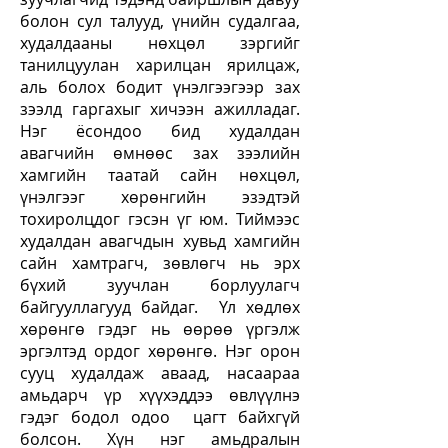
болон сул талууд, үнийн судалгаа,
худалдааны нөхцөл зэргийг
танилцуулан харилцан ярилцаж,
аль болох бодит үнэлгээгээр зах
зээлд гаргахыг хичээн ажилладаг.
Нэг ёсондоо бид худалдан
авагчийн өмнөөс зах зээлийн
хамгийн таатай сайн нөхцөл,
үнэлгээг хөрөнгийн эзэдтэй
тохиролцдог гэсэн үг юм. Тиймээс
худалдан авагчдын хувьд хамгийн
сайн хамтрагч, зөвлөгч нь эрх
бүхий зуучлан борлуулагч
байгууллагууд байдаг. Үл хөдлөх
хөрөнгө гэдэг нь өөрөө үргэлж
эргэлтэд ордог хөрөнгө. Нэг орон
сууц худалдаж аваад, насаараа
амьдарч үр хүүхэддээ өвлүүлнэ
гэдэг бодол одоо цагт байхгүй
болсон. Хүн нэг амьдралын