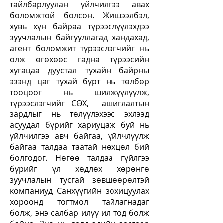
тайлбарлуулан үйлчилгээ авах
боломжтой болсон. Жишээлбэл,
хувь хүн байраа түрээслүүлэхдээ
зуучлалын байгууллагад хандахад,
агент боломжит түрээслэгчийг нь
олж өгөхөөс гадна түрээсийн
хугацаа дуустал тухайн байрны
эзэнд цаг тухай бүрт нь төлбөр
тооцоог нь шилжүүлүүлж,
түрээслэгчийг СӨХ, ашиглалтын
зардлыг нь төлүүлэхээс эхлээд
асуудал бүрийг хариуцаж буй нь
үйлчилгээ авч байгаа, үйлчлүүлж
байгаа талдаа таатай нөхцөл бий
болгодог. Нөгөө талдаа гүйлгээ
бүрийг үл хөдлөх хөрөнгө
зуучлалын тусгай зөвшөөрөлтэй
компаниуд Санхүүгийн зохицуулах
хороонд тогтмол тайлагнадаг
болж, энэ салбар илүү ил тод болж