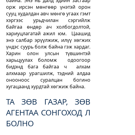
байна. Энэ нь далд эдийн засгаар
орж ирсэн мөнгөөр үнэтэй орон
сууц худалдан авч мөнгө угаах гэмт
хэргээс урьдчилан сэргийлж
байгаа өндөр ач холбогдолтой,
хариуцлагатай ажил юм. Цаашид
энэ салбар эрүүлжиж, илүү хөгжих
үндэс суурь болж байна гэж хардаг.
Харин олон улсын түвшинтэй
харьцуулах боломж одоогоор
бидэнд бага байгаа ч алхам
алхмаар урагшилж, тэдний алдаа
онооноос суралцан богино
хугацаанд хурдтай хөгжиж байна.
ТА ЗӨВ ГАЗАР, ЗӨВ
АГЕНТАА СОНГОХОД Л
БОЛНО