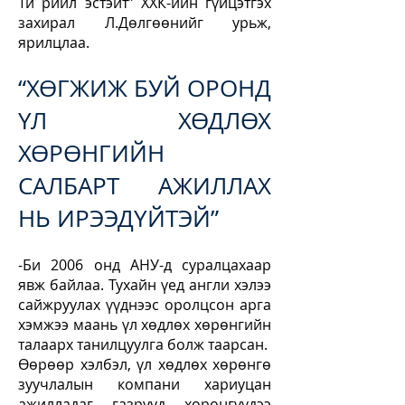
Ти рийл эстэйт” ХХК-ийн гүйцэтгэх
захирал Л.Дөлгөөнийг урьж,
ярилцлаа.
“ХӨГЖИЖ БУЙ ОРОНД
ҮЛ ХӨДЛӨХ
ХӨРӨНГИЙН
САЛБАРТ АЖИЛЛАХ
НЬ ИРЭЭДҮЙТЭЙ”
-Би 2006 онд АНУ-д суралцахаар
явж байлаа. Тухайн үед англи хэлээ
сайжруулах үүднээс оролцсон арга
хэмжээ маань үл хөдлөх хөрөнгийн
талаарх танилцуулга болж таарсан.
Өөрөөр хэлбэл, үл хөдлөх хөрөнгө
зуучлалын компани хариуцан
ажилладаг газрууд хөрөнгүүдээ