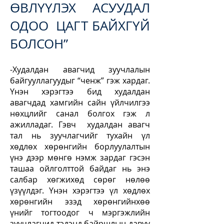
ӨВЛҮҮЛЭХ АСУУДАЛ
ОДОО ЦАГТ БАЙХГҮЙ
БОЛСОН”
-Худалдан авагчид зуучлалын
байгууллагуудыг “ченж” гэж хардаг.
Үнэн хэрэгтээ бид худалдан
авагчдад хамгийн сайн үйлчилгээ
нөхцлийг санал болгох гэж л
ажилладаг. Гэвч худалдан авагч
тал нь зуучлагчийг тухайн үл
хөдлөх хөрөнгийн борлуулалтын
үнэ дээр мөнгө нэмж зардаг гэсэн
ташаа ойлголттой байдаг нь энэ
салбар хөгжихөд сөрөг нөлөө
үзүүлдэг. Үнэн хэрэгтээ үл хөдлөх
хөрөнгийн эзэд хөрөнгийнхөө
үнийг тогтоодог ч мэргэжлийн
зуучлагчид тэдэнд байршлын давуу