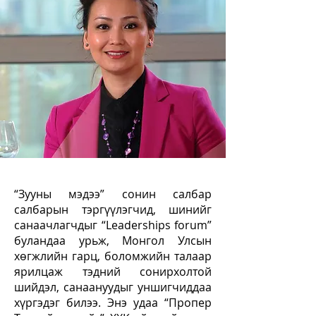
“Зууны мэдээ” сонин салбар
салбарын тэргүүлэгчид, шинийг
санаачлагчдыг “Leaderships forum”
буландаа урьж, Монгол Улсын
хөгжлийн гарц, боломжийн талаар
ярилцаж тэдний сонирхолтой
шийдэл, санаануудыг уншигчиддаа
хүргэдэг билээ. Энэ удаа “Пропер