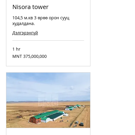
Nisora tower
104,5 м.кв 3 өрөө орон сууц
худалдана.
Дэлгэрэнгүй
1 hr
375,000,000
MNT 375,000,000
Mongolian
tugriks