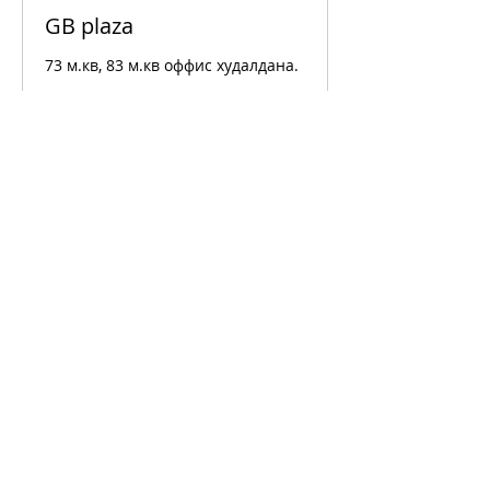
GB plaza
73 м.кв, 83 м.кв оффис худалдана.
Дэлгэрэнгүй
1 hr
7,600,000
MNT 7,600,000
Mongolian
tugriks
ZAISAN SQUARE