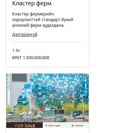
Кластер ферм
Кластер фермерийн
зориулалттай стандарт бүхий
үнээний ферм худалдана.
Дэлгэрэнгүй
1 hr
1,500,000,000
MNT 1,500,000,000
Mongolian
tugriks