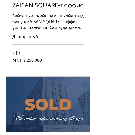
ZAISAN SQUARE-т оффис
Зайсан хилл-ийн замын хойд талд
буюу х ZAISAN SQUARE-т оффис
үйлчилгээний талбай худалдана.
Дэлгэрэнгүй
1 hr
8,250,000
MNT 8,250,000
Mongolian
tugriks