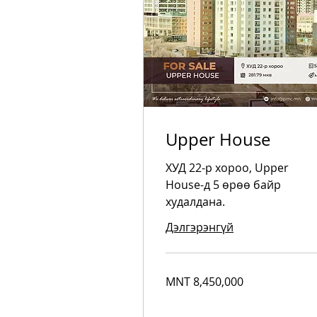
Upper House
ХУД 22-р хороо, Upper
House-д 5 өрөө байр
худалдана.
Дэлгэрэнгүй
8,450,000
MNT 8,450,000
Mongolian
tugriks