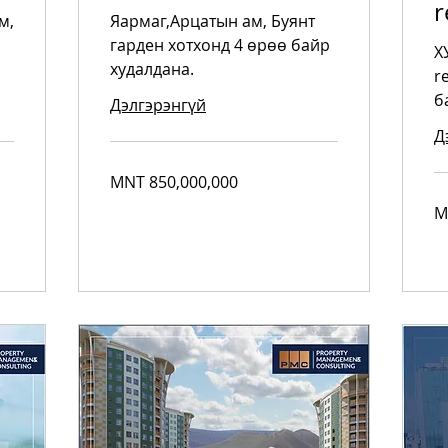
r
м,
Яармаг,Арцатын ам, Буянт
гарден хотхонд 4 өрөө байр
Х
худалдана.
r
б
Дэлгэрэнгүй
Д
850,000,000
MNT 850,000,000
Mongolian
tugriks
5,
M
Mo
tug