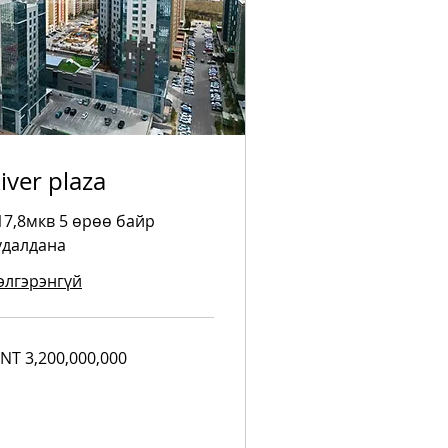
iver plaza
17,8мкв 5 өрөө байр
удалдана
элгэрэнгүй
200,000,000
NT 3,200,000,000
ngolian
riks