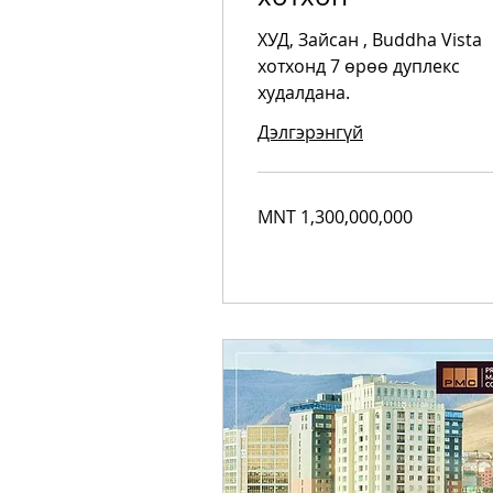
ХУД, Зайсан , Buddha Vista
хотхонд 7 өрөө дуплекс
худалдана.
Дэлгэрэнгүй
1,300,000,000
MNT 1,300,000,000
Mongolian
tugriks