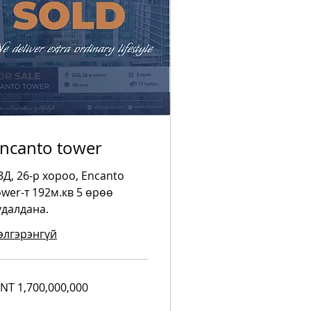
ncanto tower
ЗД, 26-р хороо, Encanto
ower-т 192м.кв 5 өрөө
удалдана.
элгэрэнгүй
700,000,000
NT 1,700,000,000
ngolian
riks