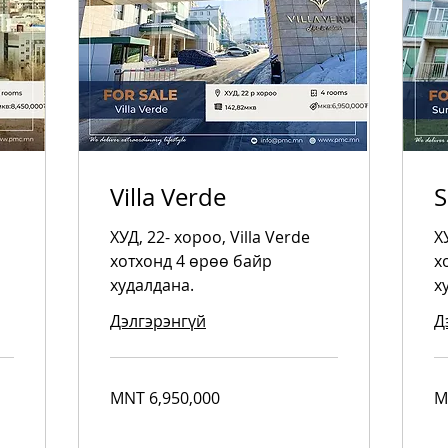
Villa Verde
S
ХУД, 22- хороо, Villa Verde
Х
хотхонд 4 өрөө байр
х
худалдана.
х
Дэлгэрэнгүй
Д
6,950,000
4,
MNT 6,950,000
M
Mongolian
Mo
tugriks
tug