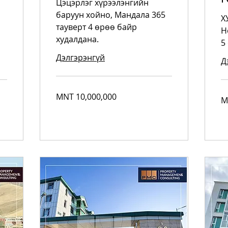
Цэцэрлэг хүрээлэнгийн
баруун хойно, Мандала 365
Х
тауверт 4 өрөө байр
H
худалдана.
5
Дэлгэрэнгүй
Д
10,000,000
MNT 10,000,000
7,
Mongolian
M
Mo
tugriks
tug