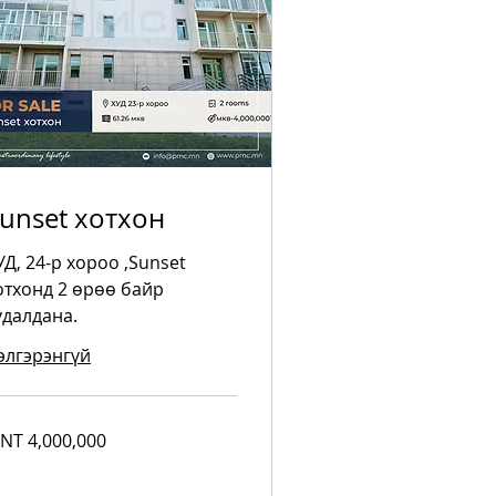
unset хотхон
УД, 24-р хороо ,Sunset
отхонд 2 өрөө байр
удалдана.
элгэрэнгүй
000,000
NT 4,000,000
ngolian
riks