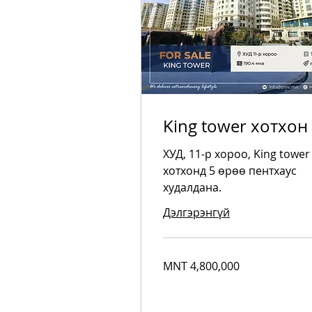
King tower хотхон
ХУД, 11-р хороо, King tower
хотхонд 5 өрөө пентхаус
худалдана.
Дэлгэрэнгүй
4,800,000
MNT 4,800,000
Mongolian
tugriks