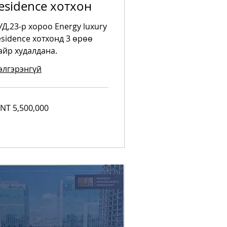
esidence хотхон
УД,23-р хороо Energy luxury
esidence хотхонд 3 өрөө
айр худалдана.
элгэрэнгүй
500,000
NT 5,500,000
ngolian
riks