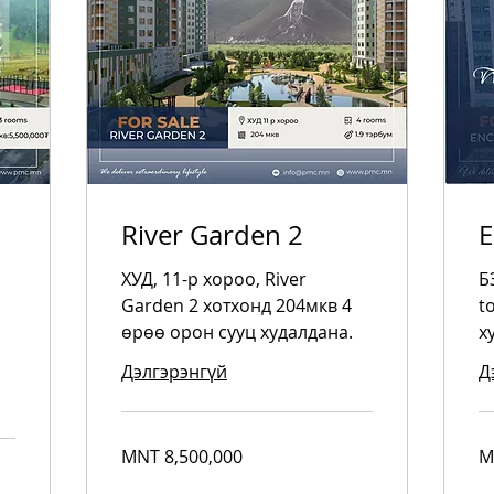
River Garden 2
E
ХУД, 11-р хороо, River
Б
Garden 2 хотхонд 204мкв 4
t
өрөө орон сууц худалдана.
х
Дэлгэрэнгүй
Д
8,500,000
1,
MNT 8,500,000
M
Mongolian
Mo
tugriks
tug