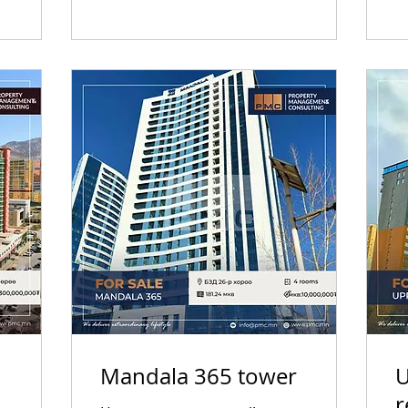
Mandala 365 tower
U
r