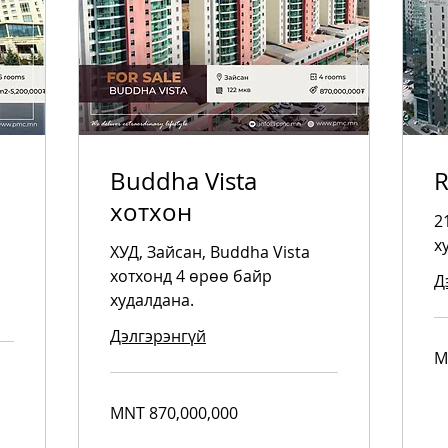
Buddha Vista
R
хотхон
2
х
ХУД, Зайсан, Buddha Vista
хотхонд 4 өрөө байр
Д
худалдана.
Дэлгэрэнгүй
3,
M
Mo
tug
870,000,000
MNT 870,000,000
Mongolian
tugriks