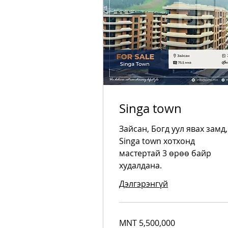
Singa town
Зайсан, Богд уул явах замд,
Singa town хотхонд
мастертай 3 өрөө байр
худалдана.
Дэлгэрэнгүй
5,500,000
MNT 5,500,000
Mongolian