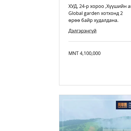
ХУД, 24-р хороо ,Хүүшийн а
Global garden хотхонд 2
өрөө байр худалдана.
Дэлгэрэнгүй
4,100,000
MNT 4,100,000
Mongolian
tugriks