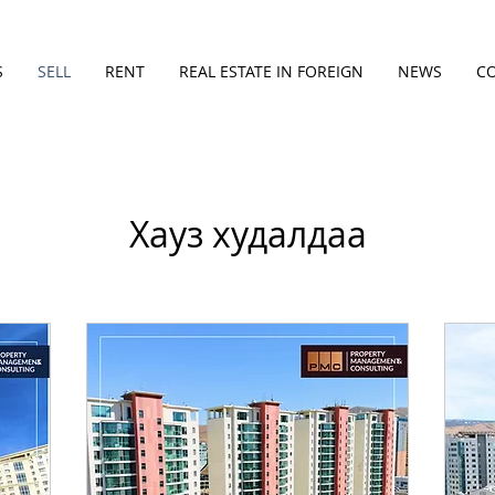
S
SELL
RENT
REAL ESTATE IN FOREIGN
NEWS
C
Хауз худалдаа