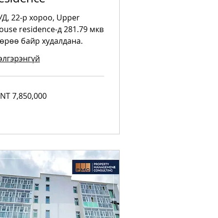
УД, 22-р хороо, Upper
ouse residence-д 281.79 мкв
 өрөө байр худалдана.
элгэрэнгүй
850,000
NT 7,850,000
ngolian
riks