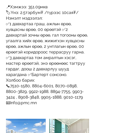
📍Хэмжээ: 351.09мкв
🏷️Үнэ: 2.5тэрбум₮ /түрээс 10сая₮/
Нэмэлт мэдээлэл:
✅1 давхартаа граш, ажлын өрөө,
хувцасны өрөө, 00 өрөөтэй ✅2
давхартай зочны өрөө, гал тогооны өрөө,
угаалга хийх өрөө, жижигхэн хувцасны
өрөө, ажлын өрөө, 2 унтлагын өрөө, 00
өрөөтэй коридороос террасруу гарна.
✅3 давхартаа том амралтын хэсэг,
мастер өрөөтэй, энэ өрөөнөөс тагтруу
гардаг, доош 2 давхарлуу шууд
харагдана ✅Бартерт сонсоно.
Холбоо барих:
📞7510-1580, 8804-6001, 8070-0898,
8800-3829, 9922-1988, 8894-7755, 9903-
3424 , 8908-3848, 9905-1888, 9010-1179
📧Info@pmc.mn