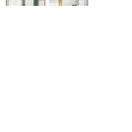
Contact Details
75101580
info@pmc.mn
Sky Resort Road, Ulaanbaatar, Mongolia