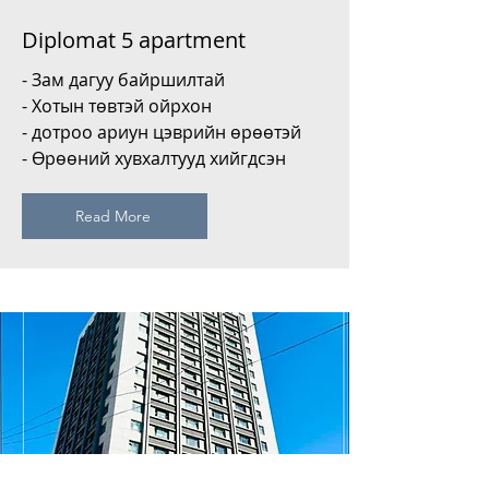
Diplomat 5 apartment
- Зам дагуу байршилтай
- Хотын төвтэй ойрхон
- дотроо ариун цэврийн өрөөтэй
- Өрөөний хувхалтууд хийгдсэн
Read More