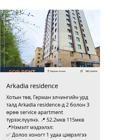
Arkadia residence
Хотын төв, Герман элчингийн урд
талд Arkadia residence-д 2 болон 3
өрөө service apartment
түрээслүүлнэ. 📍 52.2мкв 115мкв
📍Нэмэлт мэдээлэл:
✅ Долоо хоногт 1 удаа цэврэлгээ