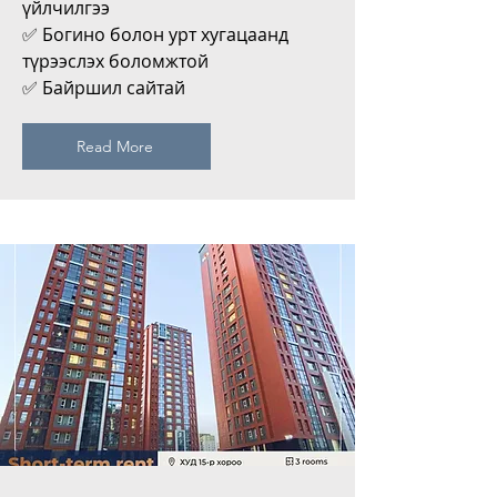
үйлчилгээ
✅ Богино болон урт хугацаанд
түрээслэх боломжтой
✅ Байршил сайтай
Read More