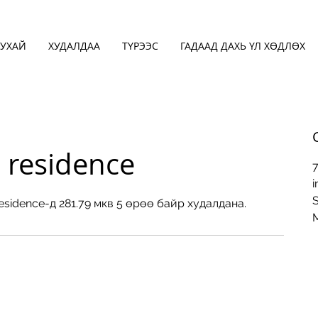
УХАЙ
ХУДАЛДАА
ТҮРЭЭС
ГАДААД ДАХЬ ҮЛ ХӨДЛӨХ
 residence
S
esidence-д 281.79 мкв 5 өрөө байр худалдана.