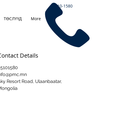
7510-1580
ТӨСЛҮҮД
More
Contact Details
75101580
info@pmc.mn
ky Resort Road, Ulaanbaatar,
Mongolia