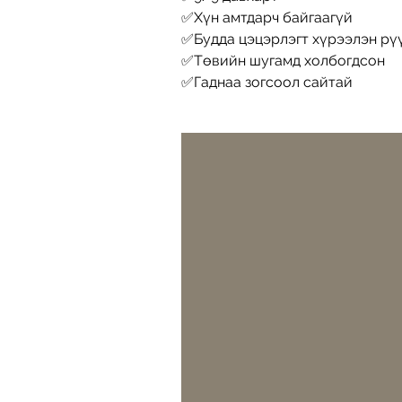
✅Хүн амтдарч байгаагүй
✅Будда цэцэрлэгт хүрээлэн рүү
✅Төвийн шугамд холбогдсон
✅Гаднаа зогсоол сайтай