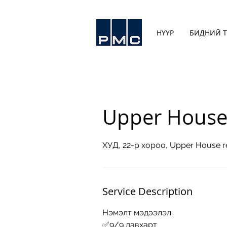
НҮҮР
БИДНИЙ Т
Upper House
ХУД, 22-р хороо, Upper House r
Service Description
Нэмэлт мэдээлэл:
✅9/9 давхарт