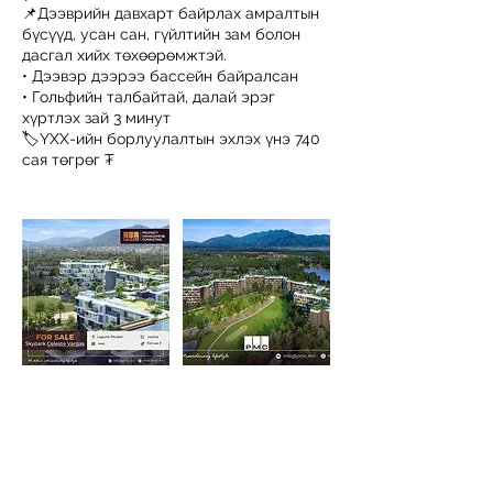
📌Дээврийн давхарт байрлах амралтын
бүсүүд, усан сан, гүйлтийн зам болон
дасгал хийх төхөөрөмжтэй.
• Дээвэр дээрээ бассейн байралсан
• Гольфийн талбайтай, далай эрэг
хүртлэх зай 3 минут
🏷ҮХХ-ийн борлуулалтын эхлэх үнэ 740
сая төгрөг ₮