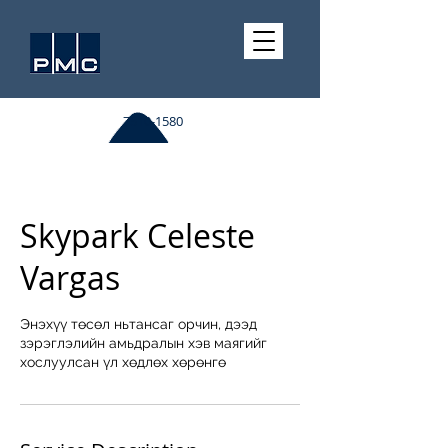
7510-1580
Skypark Celeste
Vargas
Энэхүү төсөл ньтансаг орчин, дээд
зэрэглэлийн амьдралын хэв маягийг
хослуулсан үл хөдлөх хөрөнгө