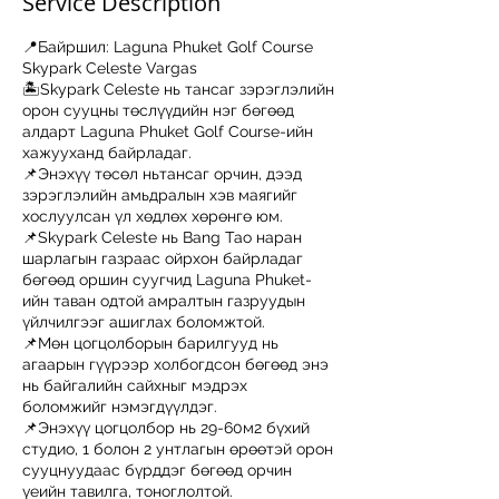
Service Description
📍Байршил: Laguna Phuket Golf Course
Skypark Celeste Vargas
🏝Skypark Celeste нь тансаг зэрэглэлийн
орон сууцны төслүүдийн нэг бөгөөд
алдарт Laguna Phuket Golf Course-ийн
хажууханд байрладаг.
📌Энэхүү төсөл ньтансаг орчин, дээд
зэрэглэлийн амьдралын хэв маягийг
хослуулсан үл хөдлөх хөрөнгө юм.
📌Skypark Celeste нь Bang Tao наран
шарлагын газраас ойрхон байрладаг
бөгөөд оршин суугчид Laguna Phuket-
ийн таван одтой амралтын газруудын
үйлчилгээг ашиглах боломжтой.
📌Мөн цогцолборын барилгууд нь
агаарын гүүрээр холбогдсон бөгөөд энэ
нь байгалийн сайхныг мэдрэх
боломжийг нэмэгдүүлдэг.
📌Энэхүү цогцолбор нь 29-60м2 бүхий
студио, 1 болон 2 унтлагын өрөөтэй орон
сууцнуудаас бүрддэг бөгөөд орчин
үеийн тавилга, тоноглолтой.