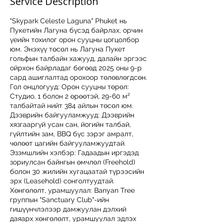
Service Description
"Skypark Celeste Laguna" Phuket нь
Пукетийн Лагуна бүсэд байрлах, орчин
үеийн тохилог орон сууцны цогцолбор
юм. Энэхүү төсөл нь Лагуна Пукет
гольфын талбайн хажууд, далайн эргээс
ойрхон байрладаг бөгөөд 2025 оны 9-р
сард ашиглалтад орохоор төлөвлөгдсөн.
Гол онцлогууд: Орон сууцны төрөл:
Студио, 1 болон 2 өрөөтэй, 29-60 м²
талбайтай нийт 384 айлын төсөл юм.
Дээврийн байгууламжууд: Дээврийн
хязгааргүй усан сан, йогийн талбай,
гүйлтийн зам, BBQ бүс зэрэг амралт,
чөлөөт цагийн байгууламжуудтай.
Эзэмшлийн хэлбэр: Гадаадын иргэдэд
зориулсан байнгын өмчлөл (Freehold)
болон 30 жилийн хугацаатай түрээсийн
эрх (Leasehold) сонголтуудтай.
Хөнгөлөлт, урамшуулал: Banyan Tree
группын "Sanctuary Club"-ийн
гишүүнчлэлээр дамжуулан дэлхий
даяарх хөнгөлөлт, урамшуулал эдлэх