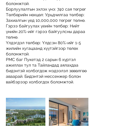
боломжтой.
Борлуулалтын эхлэх үнэ: 740 сая төгрөг
Төлбөрийн нөхцөл: Урьдчилгаа төлбөр:
Захиалгын үед 10,000,000 төгрөг төлнө.
Гэрээ байгуулах үеийн төлбөр: Нийт
үнийн 20%-ийг гэрээ байгуулсны дараа
төлнө.
Үлдэгдэл төлбөр: Үлдсэн 80%-ийг 1-5
жилийн хугацаанд хүүтэйгээр төлөх
боломжтой.
PMC баг Пукетэд 2 сарын 6 хүртэл
ажиллах тул та Тайландад аялахдаа
бидэнтэй холбогдож мэдээлэл зөвөлгөө
аваарай. Бидэнтэй мессенжер болон
вайбэрээр холбогдох боломжтой.