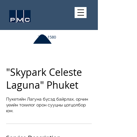
7510-1580
"Skypark Celeste
Laguna" Phuket
Пукетийн Лагуна бүсэд байрлах, орчин
үеийн тохилог орон сууцны цогцолбор
юм.