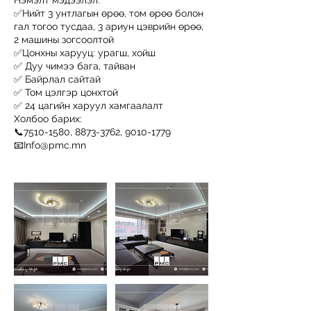
Нэмэлт мэдээлэл:
✅Нийт 3 унтлагын өрөө, том өрөө болон
гал тогоо тусдаа, 3 ариун цэврийн өрөө,
2 машины зогсоолтой
✅Цонхны харууц: урагш, хойш
✅ Дуу чимээ бага, тайван
✅ Байрлал сайтай
✅ Том цэлгэр цонхтой
✅ 24 цагийн харуул хамгаалалт
Холбоо барих:
📞7510-1580, 8873-3762, 9010-1779
📧Info@pmc.mn