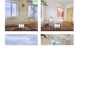
Contact Details
75101580
info@pmc.mn