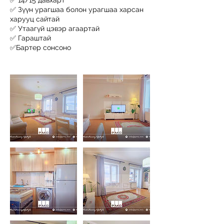
✅ 14/15 давхарт
✅ Зүүн урагшаа болон урагшаа харсан
харууц сайтай
✅ Утаагүй цэвэр агаартай
✅ Гараштай
✅Бартер сонсоно