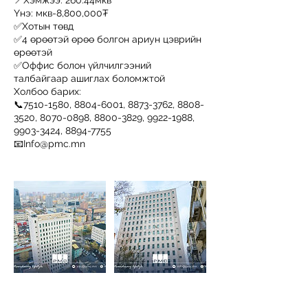
📍Хэмжээ: 260.44мкв
Үнэ: мкв-8,800,000₮
✅Хотын төвд
✅4 өрөөтэй өрөө болгон ариун цэврийн
өрөөтэй
✅Оффис болон үйлчилгээний
талбайгаар ашиглах боломжтой
Холбоо барих:
📞7510-1580, 8804-6001, 8873-3762, 8808-
3520, 8070-0898, 8800-3829, 9922-1988,
9903-3424, 8894-7755
📧Info@pmc.mn