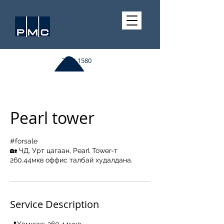
7510-1580
Pearl tower
#forsale
🏡 ЧД, Урт цагаан, Pearl Tower-т
260.44мкв оффис талбай худалдана.
Service Description