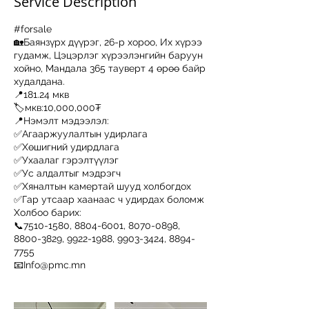
Service Description
#forsale
🏡Баянзүрх дүүрэг, 26-р хороо, Их хүрээ
гудамж, Цэцэрлэг хүрээлэнгийн баруун
хойно, Мандала 365 тауверт 4 өрөө байр
худалдана.
📍181.24 мкв
🏷️мкв:10,000,000₮
📍Нэмэлт мэдээлэл:
✅Агааржуулалтын удирлага
✅Хөшигний удирдлага
✅Ухаалаг гэрэлтүүлэг
✅Ус алдалтыг мэдрэгч
✅Хяналтын камертай шууд холбогдох
✅Гар утсаар хаанаас ч удирдах боломж
Холбоо барих:
📞7510-1580, 8804-6001, 8070-0898,
8800-3829, 9922-1988, 9903-3424, 8894-
7755
📧Info@pmc.mn