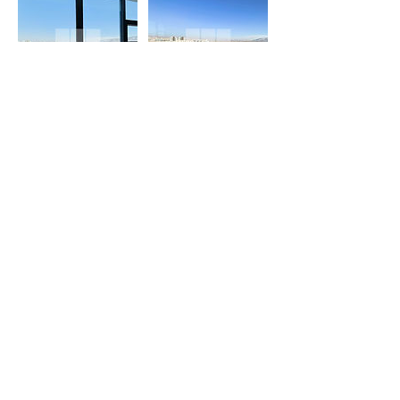
Contact Details
75101580
info@pmc.mn
Sky Resort Road, Ulaanbaatar, Mongolia