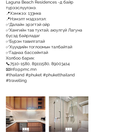
Laguna Beach Residences -д байр
түрээслүүлэнэ.
📍Хэмжээ: 133мкв
📍Нэмэлт мэдээлэл:
✅Далайн эрэгтэй ойр
✅Хамгийн тав тухтай, аюулгүй Лагуна
бүсэд байрладаг
✅Бүрэн тавилгатай
✅Хүүхдийн тоглоомын талбайтай
✅Гаднаа бассейнтай
Холбоо барих:
📞7510-1580, 89111580, 89003414
📧Info@pmc.mn
#thailand #phuket #phuketthailand
#travelling