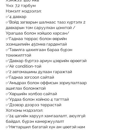
Хэмжээ: 480 мкв
Үнэ: 7,2 тэрбум
Нэмэлт мэдээлэл:
✅4 давхар
✅Войд загварын шалнаас тааз хүртэлх 2
давхарын том саруулхан цонхтой /
Урагшаа болон хойшоо харсан/
✅Гаднаа террас болон өөрийн
эзэмшилийн 450мкв гардентай
✅Тавилга цахилгаан бараа бүрэн
тохижилттой
✅Давхар бүртээ ариун цэврийн өрөөтэй
✅Air condition-той
✅2 автомашины дулаан гаражтай
✅Гаднаа зогсоол сайтай
✅Амьдрах болон оффисын зориулалтаар
ашиглах боломжтой
✅Хөршийн холбоо сайтай
✅Урдаа болон хойноо 4 тагттай
✅Дээвэр дээрээ террастай
Хотхоны мэдээлэл:
✅24 цагийн харуул хамгаалалт, аюулгүй
байдал, бүрэн камержуулалт
✅Нягтаршил багатай хүн ам цөөтэй нам