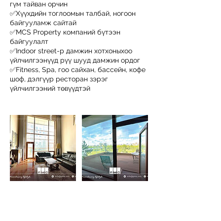
гүм тайван орчин
✅Хүүхдийн тоглоомын талбай, ногоон
байгууламж сайтай
✅MCS Property компаний бүтээн
байгуулалт
✅Indoor street-р дамжин хотхоныхоо
үйлчилгээнүүд рүү шууд дамжин ордог
✅Fitness, Spa, гоо сайхан, бассейн, кофе
шоф, дэлгүүр ресторан зэрэг
үйлчилгээний төвүүдтэй