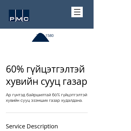
7510-1580
60% гүйцэтгэлтэй
хувийн сууц газар
Ар гүнтэд байршилтай 60% гүйцэтгэлтэй
хувийн сууц эзэмших газар худалдана.
Service Description