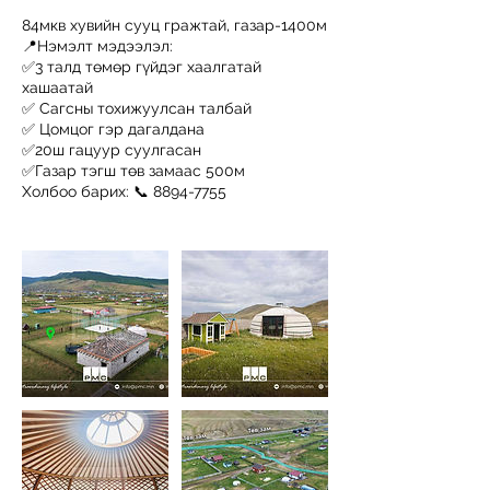
84мкв хувийн сууц гражтай, газар-1400м
📍Нэмэлт мэдээлэл:
✅3 талд төмөр гүйдэг хаалгатай
хашаатай
✅ Сагсны тохижуулсан талбай
✅ Цомцог гэр дагалдана
✅20ш гацуур суулгасан
✅Газар тэгш төв замаас 500м
Холбоо барих: 📞 8894-7755