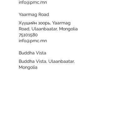
info@pmc.mn
Yaarmag Road
Хүүшийн зоорь, Yaarmag
Road, Ulaanbaatar, Mongolia
75101580
info@pmc.mn
Buddha Vista
Buddha Vista, Ulaanbaatar,
Mongolia
75101580
info@pmc.mn
СБД 8 хороо
СБД - 8 хороо, Ulaanbaatar,
Mongolia
75101580
info@pmc.mn
Төмөр зам
Төмөр зам, варьете бизнес