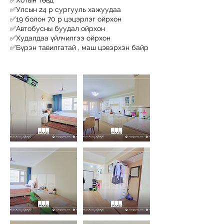
✅Хотын төвд
✅Улсын 24 р сургууль хажуудаа
✅19 болон 70 р цэцэрлэг ойрхон
✅Автобусны буудал ойрхон
✅Худалдаа үйлчилгээ ойрхон
✅Бүрэн тавилгатай , маш цэвэрхэн байр