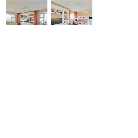
Contact Details
75101580
info@pmc.mn
Sky Resort Road, Ulaanbaatar, Mongolia
© 2024 PMC, by Digital solution,
Momade agency