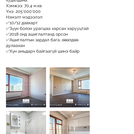
худалдана.
Хэмжээ: 70,4 м.кв
Үнэ: 205'000'000
Нэмэлт мэдээлэл:
✅10/12 давхарт
✅Зүүн болон урагшаа харсан харууцтай
✅2018 онд ашиглалтанд орсон
✅Ашиглалтын зардал бага, өвөлдөө
дулаахан
✅Хүн амьдарч байгаагүй шинэ байр