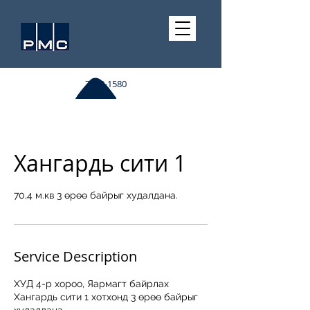
7510-1580
Хангардь сити 1
70,4 м.кв 3 өрөө байрыг худалдана.
Service Description
ХУД 4-р хороо, Яармагт байрлах
Хангардь сити 1 хотхонд 3 өрөө байрыг