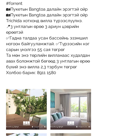
#forrent
🏡Пукетын Bangtoa далайн эрэгтэй ойр
🏡Пукетын Bangtoa далайн эрэгтэй ойр
Trichida хотхонд вилла түрээслүүлнэ.
📍3 унтлагын өрөө 3 ариун цэврийн
өрөөтэй
✅Гадна талдаа усан бассейнь эзэмшил
ногоон байгууламжтай. ✅Түрээсийн нэг
сарын үнэлгээ 55 сая төгрөг
Та мөн энэ төрлийн вилланаас худалдан
авах боломжтой бөгөөд 3 унтлагын өрөө
бүхий энэ вилла 2,3 тэрбум төгрөг
Холбоо барих: 8911 1580