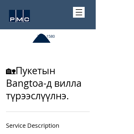
7510-1580
🏡Пукетын
Bangtoa-д вилла
түрээслүүлнэ.
Service Description