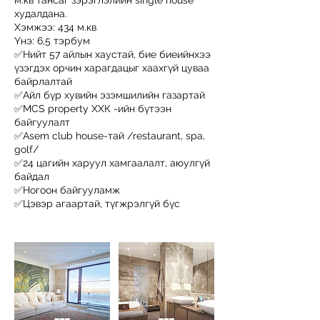
м.кв тансаг зэрэглэлийн single house
худалдана.
Хэмжээ: 434 м.кв
Үнэ: 6,5 тэрбум
✅Нийт 57 айлын хаустай, бие биеийнхээ
үзэгдэх орчин харагдацыг хаахгүй цуваа
байрлалтай
✅Айл бүр хувийн эзэмшилийн газартай
✅MCS property ХХК -ийн бүтээн
байгуулалт
✅Asem club house-тай /restaurant, spa,
golf/
✅24 цагийн харуул хамгаалалт, аюулгүй
байдал
✅Ногоон байгууламж
✅Цэвэр агаартай, түгжрэлгүй бүс