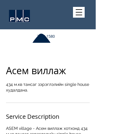
7510-1580
Асем виллаж
434 м.кв тансаг зэрэглэлийн single house
худалдана.
Service Description
ASEM village - Асем виллаж хотхонд 434