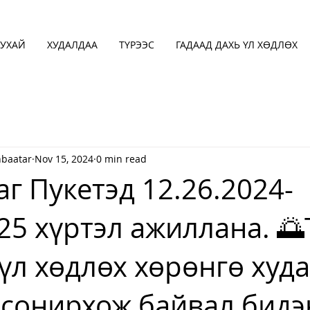
УХАЙ
ХУДАЛДАА
ТҮРЭЭС
ГАДААД ДАХЬ ҮЛ ХӨДЛӨХ
baatar
Nov 15, 2024
0 min read
г Пукетэд 12.26.2024-
25 хүртэл ажиллана. 🌅
 үл хөдлөх хөрөнгө худ
 сонирхож байвал бидэ