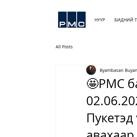
НҮҮР
БИДНИЙ Т
All Posts
Byambasan Buyan
🤩PMC ба
02.06.20
Пукетэд
авахаар