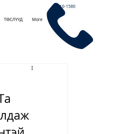
7510-1580
ТӨСЛҮҮД
More
Та
алдаж
нтэй