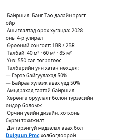
 Байршил: Банг Тао далайн эрэгт 
ойр
 Ашиглалтад орох хугацаа: 2028 
оны 4-р улирал
 Өрөөний сонголт: 1BR / 2BR
 Талбай: 40 м² · 60 м² · 85 м²
 Үнэ: 550 сая төгрөгөөс
 Төлбөрийн уян хатан нөхцөл:
— Гэрээ байгуулахад 50%
— Байраа хүлээж авах үед 50%
 Амьдрахад таатай байршил
 Хөрөнгө оруулалт болон түрээсийн 
өндөр боломж
 Орчин үеийн дизайн, хотхоны 
бүрэн тохижилт
 Дэлгэрэнгүй мэдээлэл авах бол 
Dulguun Pmc
 холбогдоорой