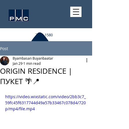
7510-1580
Post
Byambasan Buyanbaatar
Jan 29
1 min read
ORIGIN RESIDENCE |
ПУКЕТ 🌴📍
https://video.wixstatic.com/video/2bb3c7_
59fc45f6317744d49a57b33467c078d4/720
p/mp4/file.mp4