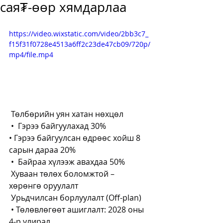
сая₮-өөр хямдарлаа
https://video.wixstatic.com/video/2bb3c7_
f15f31f0728e4513a6ff2c23de47cb09/720p/
mp4/file.mp4
 Төлбөрийн уян хатан нөхцөл
 •  Гэрээ байгуулахад 30%
• Гэрээ байгуулсан өдрөөс хойш 8 
сарын дараа 20%
 •  Байраа хүлээж авахдаа 50%
 Хуваан төлөх боломжтой – 
хөрөнгө оруулалт
 Урьдчилсан борлуулалт (Off-plan)
 • Төлөвлөгөөт ашиглалт: 2028 оны 
4-р улирал