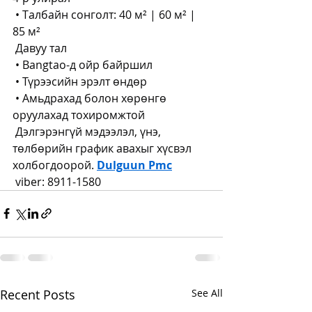
 • Талбайн сонголт: 40 м² | 60 м² | 
85 м²
 Давуу тал
 • Bangtao-д ойр байршил
 • Түрээсийн эрэлт өндөр
 • Амьдрахад болон хөрөнгө 
оруулахад тохиромжтой
 Дэлгэрэнгүй мэдээлэл, үнэ, 
төлбөрийн график авахыг хүсвэл 
холбогдоорой. 
Dulguun Pmc
 viber: 8911-1580
Recent Posts
See All