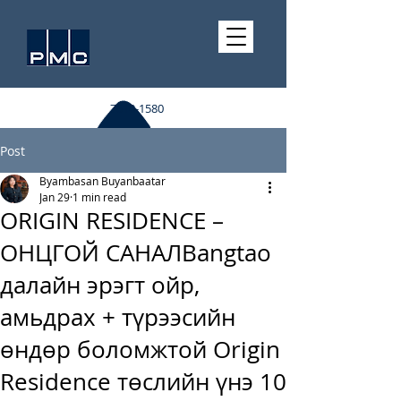
7510-1580
Post
Byambasan Buyanbaatar
Jan 29
1 min read
ORIGIN RESIDENCE –
ОНЦГОЙ САНАЛBangtao
далайн эрэгт ойр,
амьдрах + түрээсийн
өндөр боломжтой Origin
Residence төслийн үнэ 10