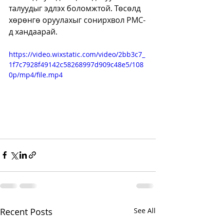
талуудыг эдлэх боломжтой. Төсөлд 
хөрөнгө оруулахыг сонирхвол PMC-
д хандаарай. 
https://video.wixstatic.com/video/2bb3c7_
1f7c7928f49142c58268997d909c48e5/108
0p/mp4/file.mp4
Recent Posts
See All