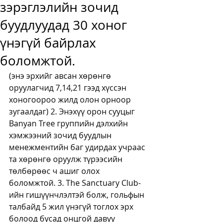
зэрэглэлийн зочид
буудлуудад 30 хоног
үнэгүй байрлах
боломжтой.
(энэ эрхийг авсан хөрөнгө 
оруулагчид 7,14,21 гээд хүссэн 
хоногоороо жилд олон орноор 
зугаалдаг) 2. Энэхүү орон сууцыг 
Banyan Tree группийн дэлхийн 
хэмжээний зочид буудлын 
менежментийн баг удирдах учраас 
та хөрөнгө оруулж түрээсийн 
төлбөрөөс ч ашиг олох 
боломжтой. 3. The Sanctuary Club-
ийн гишүүнчлэлтэй болж, гольфын 
талбайд 5 жил үнэгүй тоглох эрх 
болоод бусад онцгой давуу 