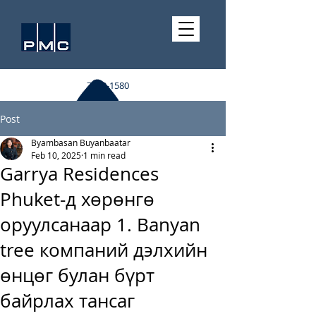
7510-1580
Post
Byambasan Buyanbaatar
Feb 10, 2025
1 min read
Garrya Residences
Phuket-д хөрөнгө
оруулсанаар 1. Banyan
tree компаний дэлхийн
өнцөг булан бүрт
байрлах тансаг