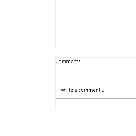
Comments
Write a comment...
PMC Management in Phuket
албан ёсоор үйл
ажиллагаагаа эхлүүлэхээр
боллоо!