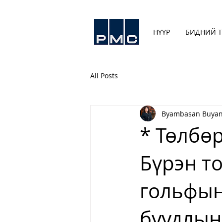
НҮҮР
БИДНИЙ Т
All Posts
Byambasan Buyan
* Төлбө
Бүрэн т
гольфын
буудлын