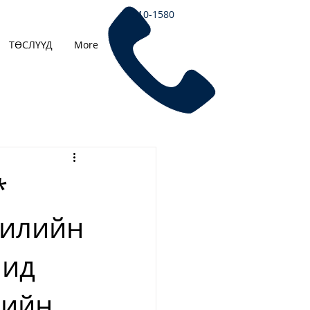
7510-1580
ТӨСЛҮҮД
More
*
жилийн
чид
лийн