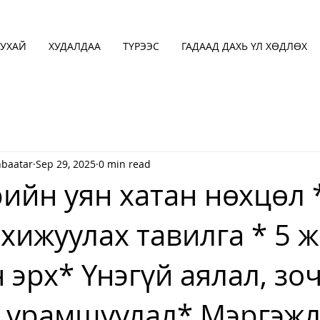
УХАЙ
ХУДАЛДАА
ТҮРЭЭС
ГАДААД ДАХЬ ҮЛ ХӨДЛӨХ
baatar
Sep 29, 2025
0 min read
рийн уян хатан нөхцөл 
охижуулах тавилга * 5 
 эрх* Үнэгүй аялал, зо
 урамшуулал* Мэргэж