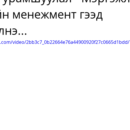
йн менежмент гээд
нэ...
tic.com/video/2bb3c7_0b22664e76a44900920f27c0665d1bdd/