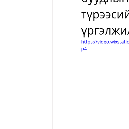
түрээси
үргэлжил
https://video.wixsta
p4