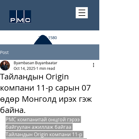
7510-1580
Post
Byambasan Buyanbaatar
Oct 14, 2025
1 min read
Тайландын Origin
компани 11-р сарын 07
өдөр Монголд ирэх гэж
байна.
PMC компанитай онцгой гэрээ 
байгуулан ажиллаж байгаа 
Тайландын Origin компани 11-р 