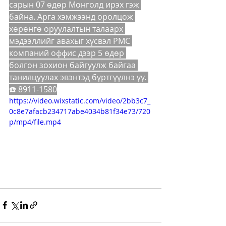
сарын 07 өдөр Монголд ирэх гэж 
байна. Арга хэмжээнд оролцож 
хөрөнгө оруулалтын талаарх 
мэдээллийг авахыг хүсвэл PMC 
компаний оффис дээр 5 өдөр 
болгон зохион байгуулж байгаа 
танилцуулах эвэнтэд бүртгүүлнэ үү. 
☎️ 8911-1580
https://video.wixstatic.com/video/2bb3c7_
0c8e7afacb234717abe4034b81f34e73/720
p/mp4/file.mp4