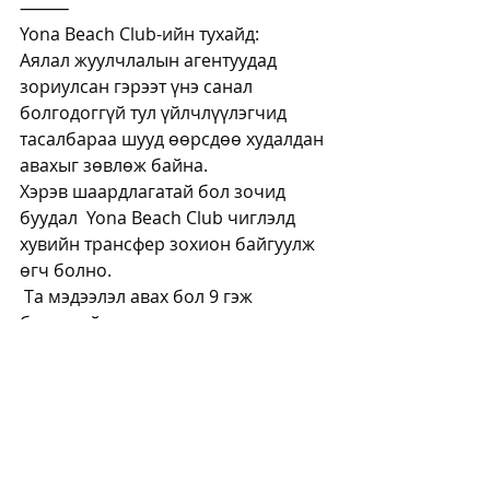
⸻
Yona Beach Club-ийн тухайд:
Аялал жуулчлалын агентуудад 
зориулсан гэрээт үнэ санал 
болгодоггүй тул үйлчлүүлэгчид 
тасалбараа шууд өөрсдөө худалдан 
авахыг зөвлөж байна.
Хэрэв шаардлагатай бол зочид 
буудал  Yona Beach Club чиглэлд 
хувийн трансфер зохион байгуулж 
өгч болно.
 Та мэдээлэл авах бол 9 гэж 
бичээрэй.