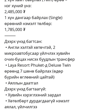
нэг хүний үнэ:
2,485,000 ₮
1 хүн дангаар байрлах (Single) 
өрөөний нэмэлт төлбөр:
1,785,000 ₮
⸻
Дээрх үнэд багтсан:
 • Англи хэлтэй хөтөчтэй, 2 
микроавтобусаар үйлчлэх хувийн 
очих-буцах нисэх буудлын трансфер
 • Laya Resort Phuket-д Deluxe Twin 
өрөөнд 7 шөнө байрлах (өдөр 
бүрийн өглөөний цайтай)
 • Аяллын даатгал
Дээрх үнэд багтаагүй:
 • Хувийн хэрэглээний зардал
 • Хөтөлбөрт дурдагдаагүй нэмэлт 
аялал, үйлчилгээ