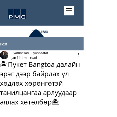
7510-1580
Post
Byambasan Buyanbaatar
Jan 14
1 min read
🏝️Пукет Bangtoa далайн
эрэг дээр байрлах үл
хөдлөх хөрөнгөтэй
танилцангаа арлуудаар
аялах хөтөлбөр🏝️