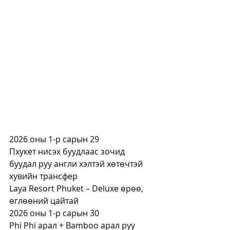
2026 оны 1-р сарын 29
Пхукет нисэх буудлаас зочид 
буудал руу англи хэлтэй хөтөчтэй 
хувийн трансфер
Laya Resort Phuket – Deluxe өрөө, 
өглөөний цайтай
2026 оны 1-р сарын 30
Phi Phi арал + Bamboo арал руу 