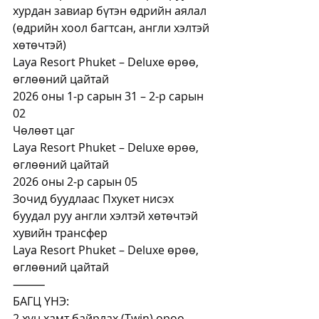
хурдан завиар бүтэн өдрийн аялал 
(өдрийн хоол багтсан, англи хэлтэй 
хөтөчтэй)
Laya Resort Phuket – Deluxe өрөө, 
өглөөний цайтай
2026 оны 1-р сарын 31 – 2-р сарын 
02
Чөлөөт цаг
Laya Resort Phuket – Deluxe өрөө, 
өглөөний цайтай
2026 оны 2-р сарын 05
Зочид буудлаас Пхукет нисэх 
буудал руу англи хэлтэй хөтөчтэй 
хувийн трансфер
Laya Resort Phuket – Deluxe өрөө, 
өглөөний цайтай
⸻
БАГЦ ҮНЭ:
2 хүн хамт байрлах (Twin) өрөө – 