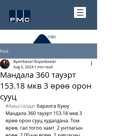
7510-1580
Post
Byambasan Buyanbaatar
Aug 6, 2024
1 min read
Мандала 360 тауэрт
153.18 мкв 3 өрөө орон
сууц
#Амьсгалдаг
 барилга буюу 
Мандала 360 тауэрт 153.18 мкв 3 
өрөө орон сууц худалдана. Том 
өрөө, гал тогоо хамт  2 унтлагын 
өрөө  2 00-ын өрөө  2 хувцасны 