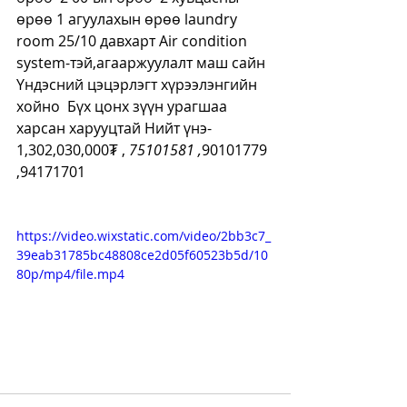
өрөө 1 агуулахын өрөө laundry 
room 25/10 давхарт Air condition 
system-тэй,агааржуулалт маш сайн 
Үндэсний цэцэрлэгт хүрээлэнгийн 
хойно  Бүх цонх зүүн урагшаа 
харсан харууцтай Нийт үнэ- 
1,302,030,000₮ , 
75101581 ,
90101779 
,94171701
https://video.wixstatic.com/video/2bb3c7_
39eab31785bc48808ce2d05f60523b5d/10
80p/mp4/file.mp4